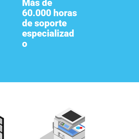
Más de
60.000 horas
de soporte
especializad
o