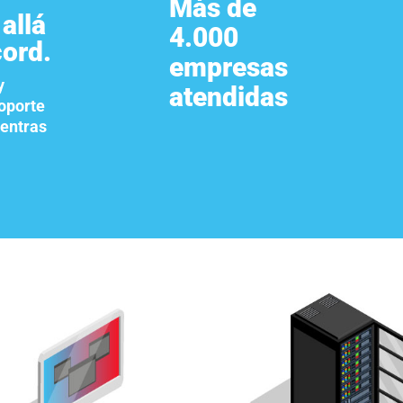
Más de
allá
4.000
cord.
empresas
y
atendidas
soporte
ientras