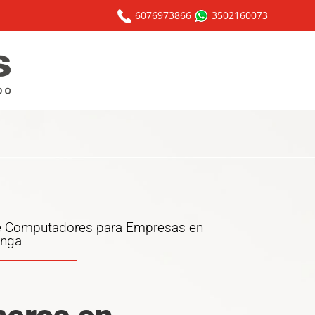
6076973866
3502160073
de Computadores para Empresas en
nga