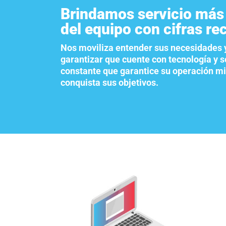
Brindamos servicio más 
del equipo con cifras re
Nos moviliza entender sus necesidades 
garantizar que cuente con tecnología y 
constante que garantice su operación m
conquista sus objetivos.