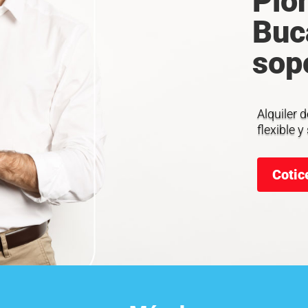
Pio
Buc
sopo
Alquiler 
flexible 
Cotic